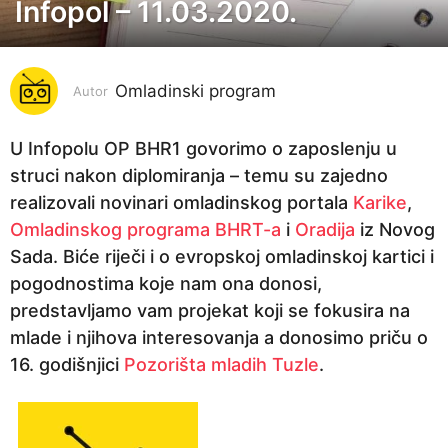
Infopol – 11.03.2020.
6
g
o
Omladinski program
d
Autor
i
n
U Infopolu OP BHR1 govorimo o zaposlenju u
a
struci nakon diplomiranja – temu su zajedno
p
realizovali novinari omladinskog portala
Karike
,
r
Omladinskog programa BHRT-a
i
Oradija
iz Novog
i
Sada. Biće riječi i o evropskoj omladinskoj kartici i
j
pogodnostima koje nam ona donosi,
e
predstavljamo vam projekat koji se fokusira na
6
mlade i njihova interesovanja a donosimo priču o
g
16. godišnjici
Pozorišta mladih Tuzle
.
o
d
i