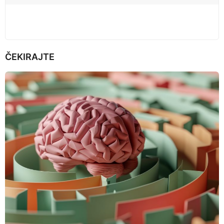
n
ČEKIRAJTE