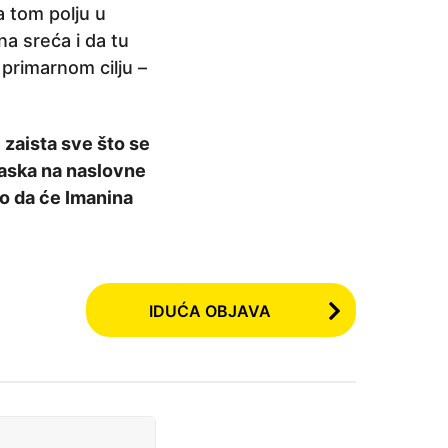
 tom polju u
a sreća i da tu
primarnom cilju –
 zaista sve što se
laska na naslovne
mo da će Imanina
IDUĆA OBJAVA