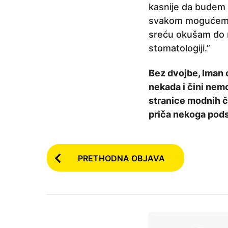
kasnije da budem 
svakom mogućem sm
sreću okušam do n
stomatologiji.”
Bez dvojbe, Iman o
nekada i čini nemo
stranice modnih č
priča nekoga podst
P
PRETHODNA OBJAVA
o
s
t
P