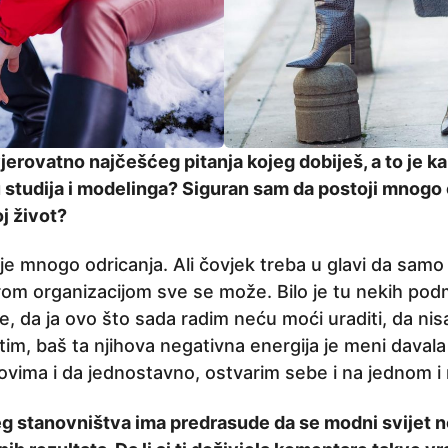
jerovatno najčešćeg pitanja kojeg dobiješ, a to je 
studija i modelinga? Siguran sam da postoji mnogo 
j život?
 je mnogo odricanja. Ali čovjek treba u glavi da samo
rom organizacijom sve se može. Bilo je tu nekih podm
e, da ja ovo što sada radim neću moći uraditi, da n
im, baš ta njihova negativna energija je meni davala 
ovima i da jednostavno, ostvarim sebe i na jednom i 
g stanovništva ima predrasude da se modni svijet n