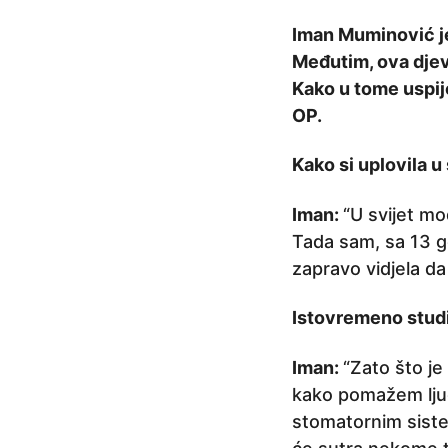
r
Iman Muminović je
i
Međutim, ova djev
j
Kako u tome uspije
e
OP.
4
g
Kako si uplovila u
o
d
Iman:
“U svijet mo
i
Tada sam, sa 13 g
n
zapravo vidjela da
e
Istovremeno studi
p
r
Iman:
“Zato što je
i
kako pomažem ljud
j
stomatornim siste
e