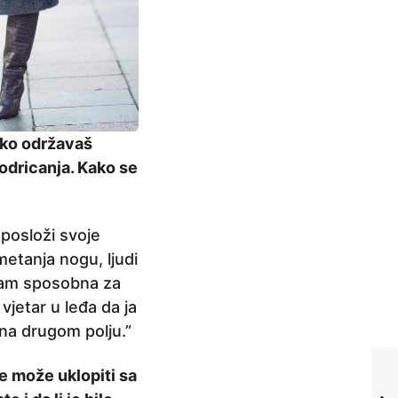
kako održavaš
odricanja. Kako se
 posloži svoje
etanja nogu, ljudi
isam sposobna za
vjetar u leđa da ja
na drugom polju.”
e može uklopiti sa