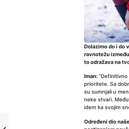
Dolazimo do i do v
ravnotežu između 
to odražava na tvo
Iman:
“Definitivno
prioritete. Sa dob
su sumnjali u men
neke stvari. Međut
idem ka svojim sn
Određeni dio naše