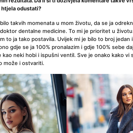
 rezultata. Da li si ti doživjela komentare takve vrste
htjela odustati?
e bilo takvih momenata u mom životu, da se ja odre
doktor dentalne medicine. To mi je prioritet u životu
m to ja tako postavila. Uvijek mi je bilo to broj jedan i 
ono gdje se ja 100% pronalazim i gdje 100% sebe d
e kao neki hobi i ispušni ventil. Sve je onako kako vi
o može i ostvariti.