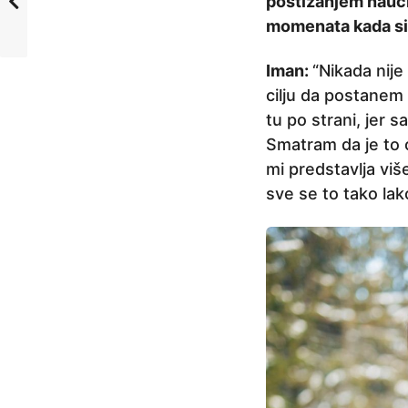
postizanjem naučnih
momenata kada si 
Iman:
“Nikada nij
cilju da postanem 
tu po strani, jer sa
Smatram da je to 
mi predstavlja viš
sve se to tako lak