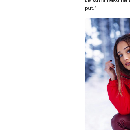
će sutra nekome t
put.”