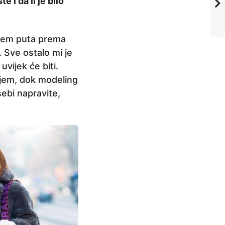
 i da li je bilo
knem puta prema
. Sve ostalo mi je
uvijek će biti.
ajem, dok modeling
 sebi napravite,