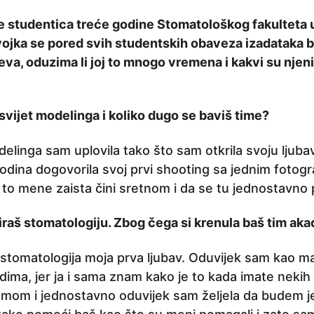
 studentica treće godine Stomatološkog fakulteta u
ojka se pored svih studentskih obaveza izadataka 
va, oduzima li joj to mnogo vremena i kakvi su njeni c
 svijet modelinga i koliko dugo se baviš time?
delinga sam uplovila tako što sam otkrila svoju ljub
odina dogovorila svoj prvi shooting sa jednim fotog
 to mene zaista čini sretnom i da se tu jednostavno 
raš stomatologiju. Zbog čega si krenula baš tim a
 stomatologija moja prva ljubav. Oduvijek sam kao ma
ima, jer ja i sama znam kako je to kada imate nekih
mom i jednostavno oduvijek sam željela da budem je