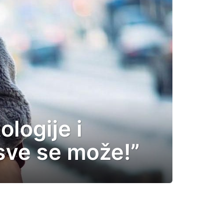
logije i
 sve se može!”