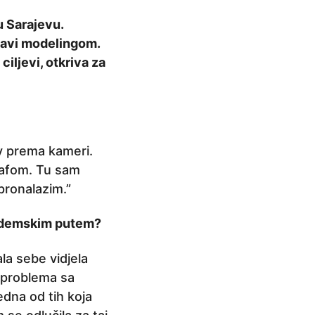
 Sarajevu.
bavi modelingom.
iljevi, otkriva za
av prema kameri.
rafom. Tu sam
pronalazim.”
kademskim putem?
la sebe vidjela
 problema sa
dna od tih koja