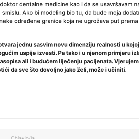
doktor dentalne medicine kao i da se usavršavam na
islu. Ako bi modeling bio tu, da bude moja dodatn
eke određene granice koja ne ugrožava put prema 
tvara jednu sasvim novu dimenziju realnosti u kojoj
gućim uspije izvesti. Pa tako i u njenom primjeru iz
asopisa ali i budućem liječenju pacijenata. Vjeruje
ići da sve što dovoljno jako želi, može i učiniti.
Objavio/la