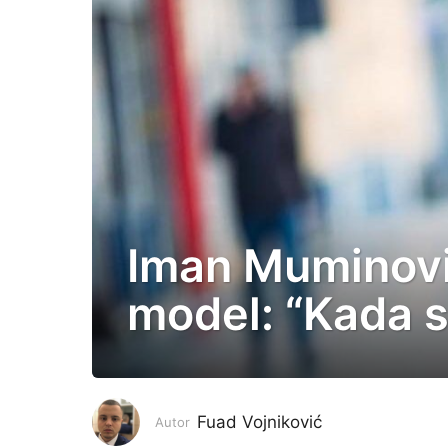
Iman Muminović
5
g
model: “Kada s
o
d
i
n
a
Fuad Vojniković
Autor
p