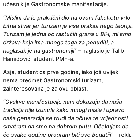
učesnik je Gastronomske manifestacije.
e
p
“Mislim da je praktični dio na ovom fakultetu vrlo
r
bitna stvar jer turizam je više praksa nego teorija.
i
Turizam je jedna od rastućih grana u BiH, mi smo
j
država koja ima mnogo toga za ponuditi, a
e
naglasak je na gastronomiji”
– naglasio je Talib
Hamidović, student PMF-a.
Asja, studentica prve godine, iako još uvijek
nema predmet Gastronomski turizam,
zainteresovana je za ovu oblast.
“Ovakve manifestacije nam dokazuju da naša
tradicija nije izumrla kako mnogi misle i upravo
naša generacija se trudi da očuva te vrijednosti,
smatram da smo na dobrom putu. Očekujem da
će svake godine program biti sve bogatiji”
– rekla