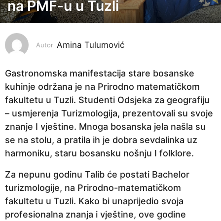
na PMF-u u Tuzli
g
o
d
i
Amina Tulumović
Autor
n
e
Gastronomska manifestacija stare bosanske
p
kuhinje održana je na Prirodno matematičkom
r
fakultetu u Tuzli. Studenti Odsjeka za geografiju
i
– usmjerenja Turizmologija, prezentovali su svoje
j
znanje I vještine. Mnoga bosanska jela našla su
e
se na stolu, a pratila ih je dobra sevdalinka uz
3
harmoniku, staru bosansku nošnju I folklore.
g
Za nepunu godinu Talib će postati Bachelor
o
turizmologije, na Prirodno-matematičkom
d
fakultetu u Tuzli. Kako bi unaprijedio svoja
i
profesionalna znanja i vještine, ove godine
n