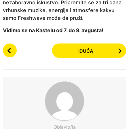
nezaboravno iskustvo. Pripremite se za tri dana
vrhunske muzike, energije i atmosfere kakvu
samo Freshwave može da pruži.
Vidimo se na Kastelu od 7. do 9. avgusta!
P
IDUĆA
o
s
t
P
a
g
i
n
a
t
Objavio/la