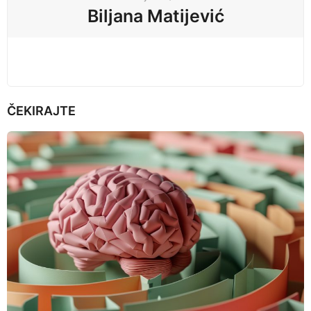
i
Biljana Matijević
o
n
ČEKIRAJTE