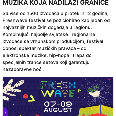
MUZIKA KOJA NADILAZI GRANICE
a
p
Sa više od 1500 izvođača u proteklih 12 godina,
r
Freshwave festival se pozicionirao kao jedan od
i
najvažnijih muzičkih događaja u regionu.
j
Kombinujući najbolje svjetske i regionalne
e
izvođače sa vrhunskom produkcijom, festival
donosi spektar muzičkih pravaca – od
elektronske muzike, hip-hopa i trepa do
specijalnih trance setova koji garantuju
nezaboravne noći.