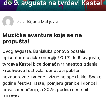
do 9. avgusta na tvrđavi Kastel
g
o
d
i
Biljana Matijević
Autor
n
a
Muzi
č
ka avantura koja se ne
propušta!
p
r
Ovog avgusta, Banjaluka ponovo postaje
i
epicentar muzičke energije! Od 7. do 9. avgusta,
j
tvrđava Kastel biće domaćin trinaestog izdanja
e
Freshwave festivala, donoseći publici
1
nezaboravne zvučne i vizuelne spektakle. Svake
g
godine festival raste, pomjera granice i donosi
o
nova iznenađenja, a 2025. godina neće biti
d
izuzetak.
i
n