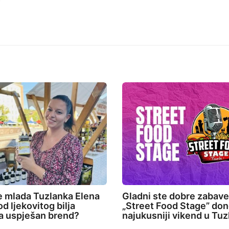
e mlada Tuzlanka Elena
Gladni ste dobre zabav
d ljekovitog bilja
„Street Food Stage” don
la uspješan brend?
najukusniji vikend u Tuz