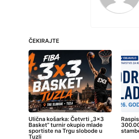
i
i
p
n
r
a
i
t
j
ČEKIRAJTE
e
i
o
n
Ulična košarka: Četvrti „3×3
Raspis
Basket” turnir okupio mlade
300.00
sportiste na Trgu slobode u
stambe
Tuzli