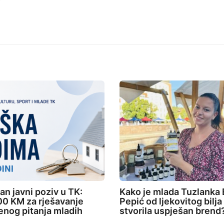
an javni poziv u TK:
Kako je mlada Tuzlanka 
0 KM za rješavanje
Pepić od ljekovitog bilja
nog pitanja mladih
stvorila uspješan brend