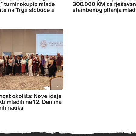
” turnir okupio mlade
300.000 KM za rješavan
ste na Trgu slobode u
stambenog pitanja mlad
ost okoliša: Nove ideje
ekti mladih na 12. Danima
nih nauka