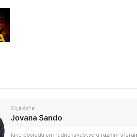
Objavio/la
Jovana Sando
Iako posjedujem radno iskustvo u raznim sfera