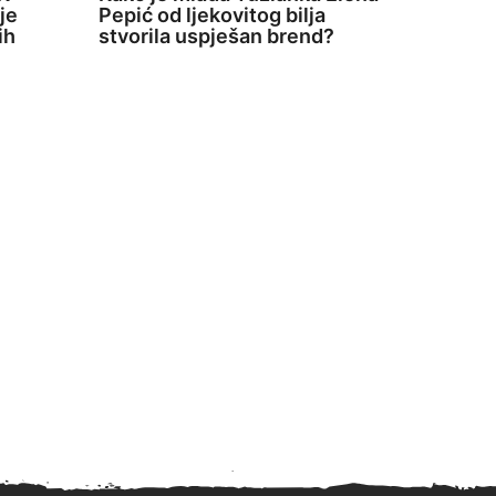
je
Pepić od ljekovitog bilja
ih
stvorila uspješan brend?