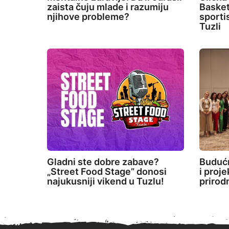
zaista čuju mlade i razumiju
Basket
njihove probleme?
sporti
Tuzli
Gladni ste dobre zabave?
Budućn
„Street Food Stage” donosi
i proj
najukusniji vikend u Tuzlu!
prirod