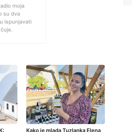
radio moja
ko su dva
nu ispunjavati
 čuje.
K:
Kako je mlada Tuzlanka Elena