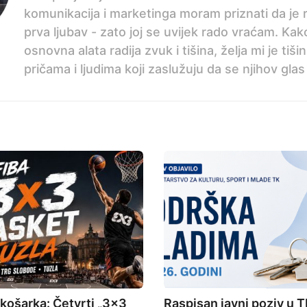
komunikacija i marketinga moram priznati da je 
prva ljubav - zato joj se uvijek rado vraćam. Ka
osnovna alata radija zvuk i tišina, želja mi je tiši
pričama i ljudima koji zaslužuju da se njihov glas
 košarka: Četvrti „3×3
Raspisan javni poziv u T