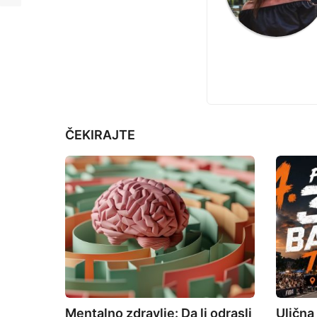
i
r
i
n
j
a
e
t
i
o
ČEKIRAJTE
n
Mentalno zdravlje: Da li odrasli
Ulična