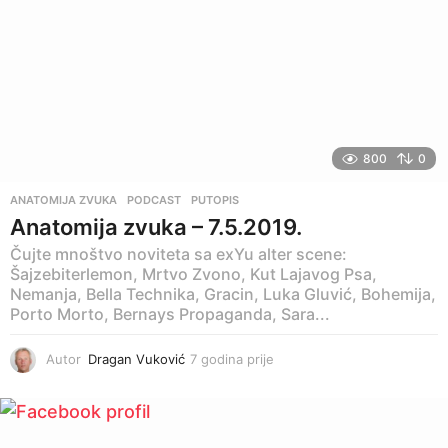
n
a
p
r
i
j
e
800
0
ANATOMIJA ZVUKA
,
PODCAST
,
PUTOPIS
Anatomija zvuka – 7.5.2019.
Čujte mnoštvo noviteta sa exYu alter scene:
Šajzebiterlemon, Mrtvo Zvono, Kut Lajavog Psa,
Nemanja, Bella Technika, Gracin, Luka Gluvić, Bohemija,
Porto Morto, Bernays Propaganda, Sara...
Autor
Dragan Vuković
7 godina prije
5
g
o
d
i