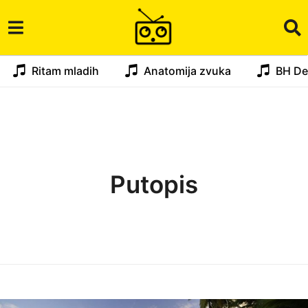
Ritam mladih
Anatomija zvuka
BH De
Putopis