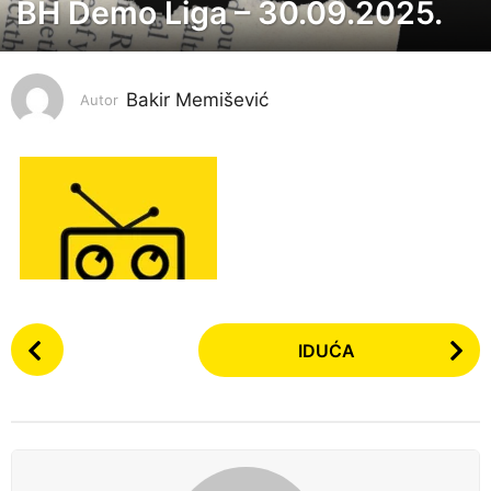
BH Demo Liga – 30.09.2025.
1
0
m
Bakir Memišević
j
Autor
e
s
e
c
i
p
r
P
i
IDUĆA
o
j
s
e
t
1
P
0
a
m