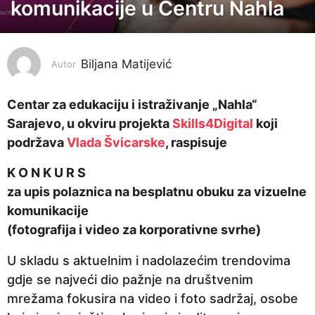
komunikacije u Centru Nahla
g
o
d
i
Biljana Matijević
Autor
n
a
Centar za edukaciju i istraživanje „Nahla“
p
Sarajevo, u okviru projekta
Skills4Digital
koji
r
podržava
Vlada Švicarske
, raspisuje
i
K O N K U R S
j
za upis polaznica na besplatnu obuku za vizuelne
e
komunikacije
5
(fotografija i video za korporativne svrhe)
g
o
U skladu s aktuelnim i nadolazećim trendovima
d
gdje se najveći dio pažnje na društvenim
i
mrežama fokusira na video i foto sadržaj, osobe
n