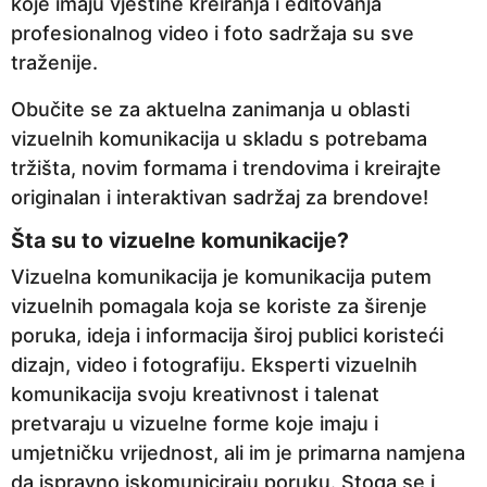
koje imaju vještine kreiranja i editovanja
a
profesionalnog video i foto sadržaja su sve
p
traženije.
r
i
Obučite se za aktuelna zanimanja u oblasti
j
vizuelnih komunikacija u skladu s potrebama
e
tržišta, novim formama i trendovima i kreirajte
originalan i interaktivan sadržaj za brendove!
Šta su to vizuelne komunikacije?
Vizuelna komunikacija je komunikacija putem
vizuelnih pomagala koja se koriste za širenje
poruka, ideja i informacija široj publici koristeći
dizajn, video i fotografiju. Eksperti vizuelnih
komunikacija svoju kreativnost i talenat
pretvaraju u vizuelne forme koje imaju i
umjetničku vrijednost, ali im je primarna namjena
da ispravno iskomuniciraju poruku. Stoga se i