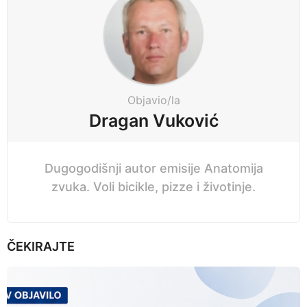
g
s
i
e
n
c
a
i
t
p
i
Objavio/la
r
o
Dragan Vuković
i
n
j
e
Dugogodišnji autor emisije Anatomija
zvuka. Voli bicikle, pizze i životinje.
ČEKIRAJTE