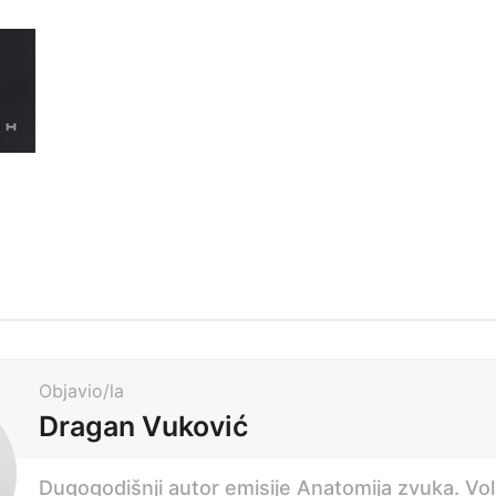
Objavio/la
Dragan Vuković
Dugogodišnji autor emisije Anatomija zvuka. Voli 