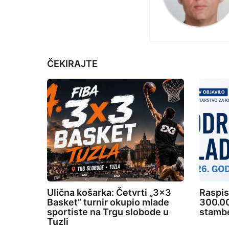
i
i
p
n
r
a
i
t
j
ČEKIRAJTE
e
i
o
n
Ulična košarka: Četvrti „3×3
Raspis
Basket” turnir okupio mlade
300.00
sportiste na Trgu slobode u
stambe
Tuzli