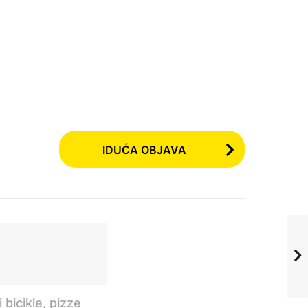
IDUĆA OBJAVA
bicikle, pizze