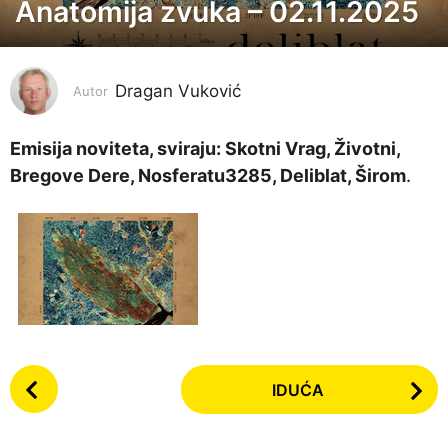
Anatomija zvuka – 02.11.2025
8
m
j
Dragan Vuković
e
Autor
s
e
Emisija noviteta, sviraju: Skotni Vrag, Životni,
c
Bregove Dere, Nosferatu3285, Deliblat, Širom
.
i
p
r
i
j
e
8
P
m
IDUĆA
o
j
s
e