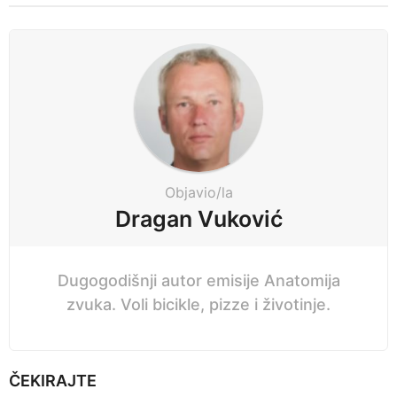
t
s
P
e
a
c
g
i
i
p
n
r
a
i
t
j
i
Objavio/la
o
e
Dragan Vuković
n
Dugogodišnji autor emisije Anatomija
zvuka. Voli bicikle, pizze i životinje.
ČEKIRAJTE