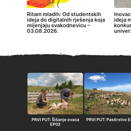
Ritam mladih: Od studentskih
Inovac
ideja do digitalnih rješenja koja
ideja m
mijenjaju svakodnevicu –
konkur
03.08.2026.
univer
PRVI PUT” –
PRVI PUT: Šišanje ovaca
PRVI PUT: Pastirstvo 
 u Orlovači
EP02