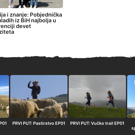
ija i znanje: Pobjednička
ladih iz BiH najbolja u
enciji devet
ziteta
EP01
PRVI PUT: Pastirstvo EP01
PRVI PUT: Vučko trail EP01
s