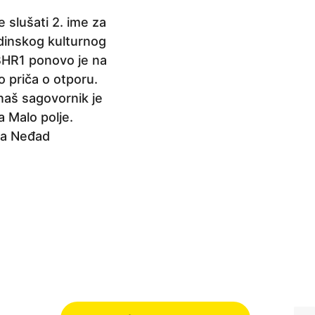
 slušati 2. ime za
adinskog kulturnog
BHR1 ponovo je na
o priča o otporu.
aš sagovornik je
a Malo polje.
ja Neđad