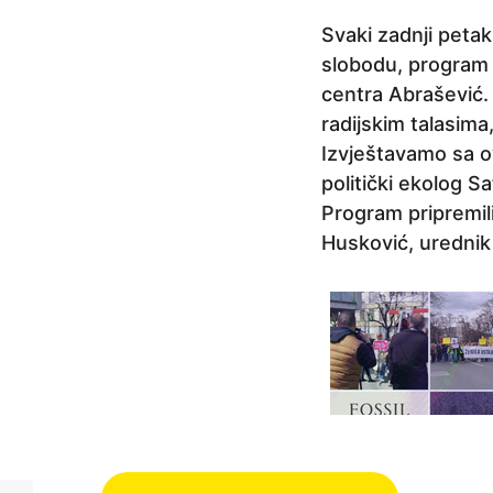
r
Svaki zadnji peta
i
slobodu, program 
j
centra Abrašević
e
radijskim talasima
1
Izvještavamo sa 
g
politički ekolog S
o
Program pripremil
d
Husković, urednik i
i
n
a
p
r
i
j
e
P