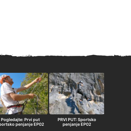
Pogledajte: Prvi put
PRVI PUT: Sportsko
PRVI PU
portsko penjanje EP02
penjanje EP02
penja