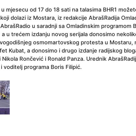
k u mjesecu od 17 do 18 sati na talasima BHR1 možete
koji dolazi iz Mostara, iz redakcije AbrašRadija Oml
. AbrašRadio u saradnji sa Omladinskim programom 
, a u trećem izdanju novog serijala donosimo nekolik
ovogodišnjeg osmomartovskog protesta u Mostaru, n
afet Kubat, a donosimo i drugo izdanje radijskog blog
i Nikola Rončević i Ronald Panza. Urednik AbrašRadi
 voditelj programa Boris Filipić.