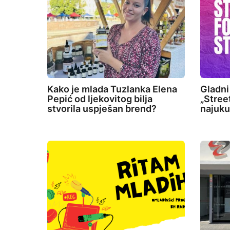
n
Kako je mlada Tuzlanka Elena
Gladni
Pepić od ljekovitog bilja
„Stree
stvorila uspješan brend?
najuku