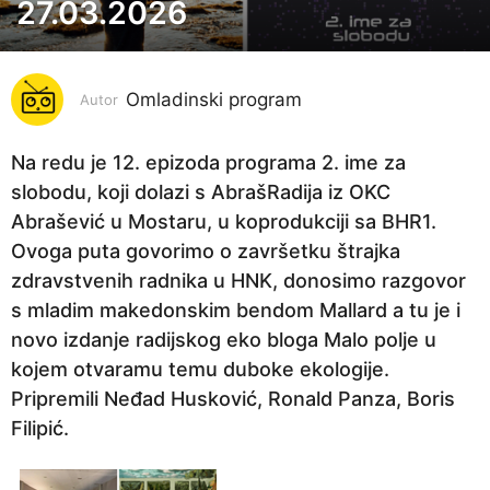
j
27.03.2026
e
s
e
Omladinski program
Autor
c
i
Na redu je 12. epizoda programa 2. ime za
p
slobodu, koji dolazi s AbrašRadija iz OKC
r
Abrašević u Mostaru, u koprodukciji sa BHR1.
i
Ovoga puta govorimo o završetku štrajka
j
zdravstvenih radnika u HNK, donosimo razgovor
e
s mladim makedonskim bendom Mallard a tu je i
1
novo izdanje radijskog eko bloga Malo polje u
m
kojem otvaramu temu duboke ekologije.
j
Pripremili Neđad Husković, Ronald Panza, Boris
e
Filipić.
s
e