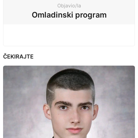
t
Objavio/la
i
Omladinski program
o
n
ČEKIRAJTE