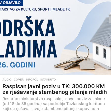
AUDIO
,
COVER
,
INFOPOL
,
ISTAKNUTO
Raspisan javni poziv u TK: 300.000 KM
za rješavanje stambenog pitanja mladih
Resorno ministarstvo raspisalo je javni poziv za mlade
(od 18 do 35 godina) sa područja Tuzlanskog kantona
koji su rješavali svoje stambeno pitanje kupovinom