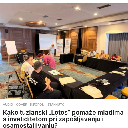
AUDIO
,
COVER
,
INFOPOL
,
ISTAKNUTO
Kako tuzlanski „Lotos” pomaže mladima
s invaliditetom pri zapošljavanju i
osamostaljivanju?