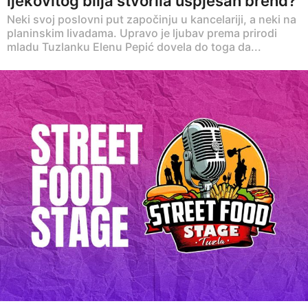
ljekovitog bilja stvorila uspješan brend?
Neki svoj poslovni put započinju u kancelariji, a neki na
planinskim livadama. Upravo je ljubav prema prirodi
mladu Tuzlanku Elenu Pepić dovela do toga da...