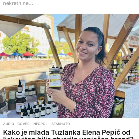
nekretnine...
AUDIO
,
COVER
,
INFOPOL
,
ISTAKNUTO
Kako je mlada Tuzlanka Elena Pepić od