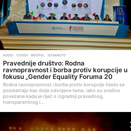
AUDIO
,
COVER
,
INFOPOL
,
ISTAKNUTO
Pravednije društvo: Rodna
ravnopravnost i borba protiv korupcije u
fokusu „Gender Equality Foruma 20
Rodna ravnopravnost i borba protiv korupcije često se
posmatraju kao dvije odvojene teme, iako su snažno
povezane kada je riječ o izgradnji pravednog,
transparentnog i...