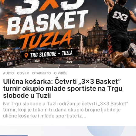
AUDIO
,
COVER
,
ISTAKNUTO
,
O PRIČE
Ulična košarka: Četvrti „3×3 Basket”
turnir okupio mlade sportiste na Trgu
slobode u Tuzli
Na Trgu slobode u Tuzli održan je četvrti „3×3 Basket”
turnir, koji je tokom tri dana okupio brojne ljubitelje
ulične košarke i mlade sportiste iz...