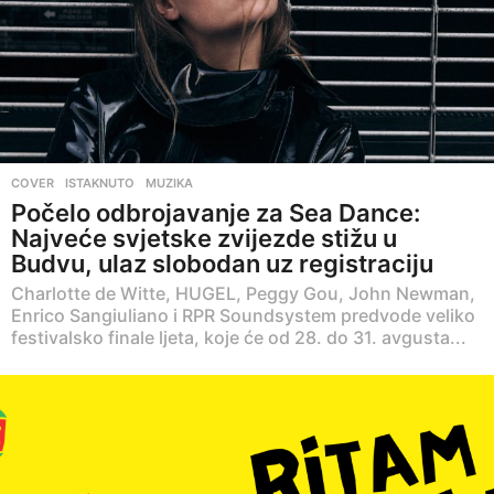
COVER
,
ISTAKNUTO
,
MUZIKA
Počelo odbrojavanje za Sea Dance:
Najveće svjetske zvijezde stižu u
Budvu, ulaz slobodan uz registraciju
Charlotte de Witte, HUGEL, Peggy Gou, John Newman,
Enrico Sangiuliano i RPR Soundsystem predvode veliko
festivalsko finale ljeta, koje će od 28. do 31. avgusta...