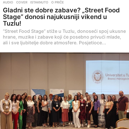
AUDIO
,
COVER
,
ISTAKNUTO
,
O PRIČE
Gladni ste dobre zabave? „Street Food
Stage” donosi najukusniji vikend u
Tuzlu!
“Street Food Stage” stiže u Tuzlu, donoseći spoj ukusne
hrane, muzike i zabave koji će posebno privući mlade,
ali i sve ljubitelje dobre atmosfere. Posjetioce...