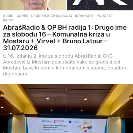
AUDIO
,
COVER
,
DRUGO IME ZA SLOBODU
,
ISTAKNUTO
,
PODCAST
,
RADIO
AbrašRadio & OP BH radija 1: Drugo ime
za slobodu 16 – Komunalna kriza u
Mostaru + Virvel + Bruno Latour –
31.07.2026
U 16. izdanju 2. ime za slobodu AbrašRadija OKC
Abrašević iz Mostara poslušajte kako se gradski oci
Mostara bave krizom u komunalnom sistemu, posebno
deponijom...