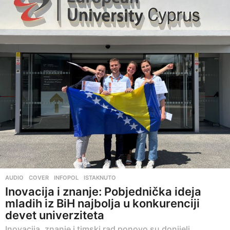
AUDIO
,
COVER
,
INFOPOL
,
ISTAKNUTO
Inovacija i znanje: Pobjednička ideja
mladih iz BiH najbolja u konkurenciji
devet univerziteta
Inovacija, znanje i timski rad ponovo su donijeli