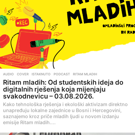
AUDIO
,
COVER
,
ISTAKNUTO
,
PODCAST
,
RITAM MLADIH
Ritam mladih: Od studentskih ideja do
digitalnih rješenja koja mijenjaju
svakodnevicu – 03.08.2026.
Kako tehnološka rješenja i ekološki aktivizam direktno
unapređuju lokalne zajednice u Bosni i Hercegovini,
saznajemo kroz priče mladih ljudi u novom izdanju
emisije Ritam mladih....