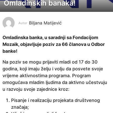
Omladinskih banaka!
g
o
d
i
Biljana Matijević
Autor
n
e
Omladinska banka, u saradnji sa Fondacijom
p
Mozaik, objavljuje poziv za 66 članova u Odbor
r
banke!
i
Na poziv se mogu prijaviti mladi od 17 do 30
j
godina, koji imaju želju i volju da posvete svoje
e
vrijeme aktivnostima programa. Program
4
omogućava mladim ljudima da aktivno učestvuju
g
u razvoju svoje zajednice kroz:
o
d
Pisanje i realizaciju projekata društvenog
i
značaja;
n