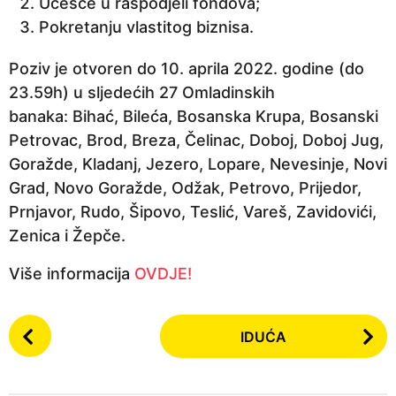
Učešće u raspodjeli fondova;
e
Pokretanju vlastitog biznisa.
p
r
Poziv je otvoren do 10. aprila 2022. godine (do
i
23.59h) u sljedećih 27 Omladinskih
j
banaka: Bihać, Bileća, Bosanska Krupa, Bosanski
e
Petrovac, Brod, Breza, Čelinac, Doboj, Doboj Jug,
Goražde, Kladanj, Jezero, Lopare, Nevesinje, Novi
Grad, Novo Goražde, Odžak, Petrovo, Prijedor,
Prnjavor, Rudo, Šipovo, Teslić, Vareš, Zavidovići,
Zenica i Žepče.
Više informacija
OVDJE!
P
IDUĆA
o
s
t