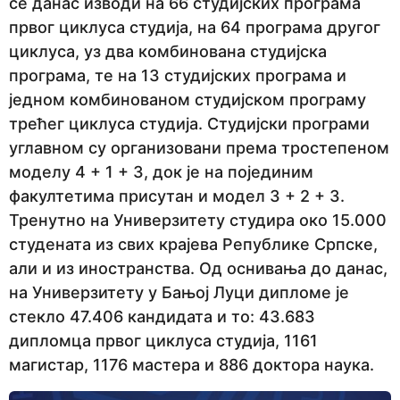
се данас изводи на 66 студијских програма
првог циклуса студија, на 64 програма другог
циклуса, уз два комбинована студијска
програма, те на 13 студијских програма и
једном комбинованом студијском програму
трећег циклуса студија. Студијски програми
углавном су организовани према тростепеном
моделу 4 + 1 + 3, док је на појединим
факултетима присутан и модел 3 + 2 + 3.
Тренутно на Универзитету студира око 15.000
студената из свих крајева Републике Српске,
али и из иностранства. Од оснивања до данас,
на Универзитету у Бањој Луци дипломе је
стекло 47.406 кандидата и то: 43.683
дипломца првог циклуса студија, 1161
магистар, 1176 мастера и 886 доктора наука.