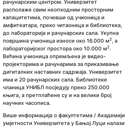
рачунарским центром. Универзитет
располаже свим неопходним просторним
капацитетима, почевши од учионица и
амфитеатара, преко читаоница и библиотека,
до лабораторија и рачунарских сала. Укупна
2
површина учионица износи око 16.000 м
, а
2
лабораторијског простора око 10.000 м
.
Већина учионица опремљена је видео-
пројекторима и рачунарима за приказивање
дигиталних наставних садржаја. Универзитет
има и 20 рачунарских сала. Библиотеке
чланица УНИБЛ посједују преко 250.000
књига, а претплаћене су и на велики број
научних часописа.
Више информација о факултетима / Академији
умјетности Универзитета у Бањој Луци налази