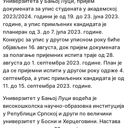
Универзитета у Бањој Луци, пријем
e
докумената за упис студената у академској
p
2023/2024. години је од 19. до 23. јуна 2023.
r
године, а упис примљених кандидата је
i
планиран од 3. до 7. јула 2023. године.
j
Конкурс за упис у другом уписном року биће
e
објављен 16. августа, док пријем докумената
за полагање пријемних испита траје од 28.
августа до 1. септембра 2023. године. План је
да се пријемни испити у другом року одрже 4.
септембра, а упис примљених кандидата је од
11. до 15. септембра 2023. године.
Универзитет у Бањој Луци водећа је
високошколска научно-образовна институција
у Републици Српској и други по величини
универзитет у Босни и Херцеговини. Настава