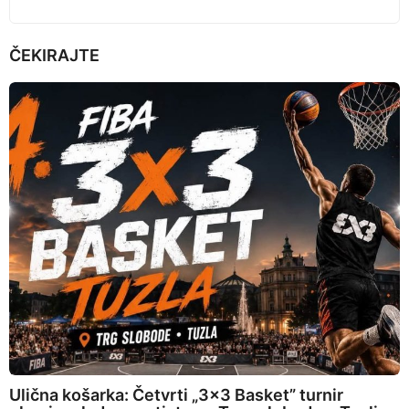
ČEKIRAJTE
Ulična košarka: Četvrti „3×3 Basket” turnir