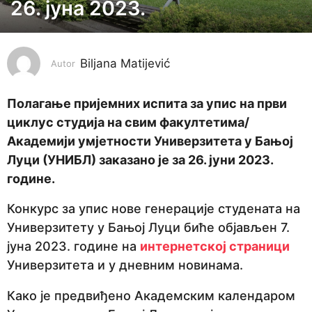
26. јуна 2023.
g
o
d
i
Biljana Matijević
Autor
n
e
Полагање пријемних испита за упис на први
p
циклус студија на свим факултетима/
r
Академији умјетности Универзитета у Бањој
i
Луци (УНИБЛ) заказано је за 26. јуни 2023.
j
године.
e
Конкурс за упис нове генерације студената на
3
Универзитету у Бањој Луци биће објављен 7.
g
јуна 2023. године на
интернетској страници
o
Универзитета и у дневним новинама.
d
i
Како је предвиђено Академским календаром
n