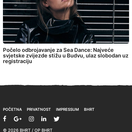
Počelo odbrojavanje za Sea Dance: Najveće
svjetske zvijezde stižu u Budvu, ulaz slobodan uz
registraciju
POČETNA
PRIVATNOST
IMPRESSUM
BHRT
© 2026 BHRT / OP BHRT