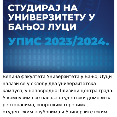
Већина факултета Универзитета у Бањој Луци
налази се у склопу два универзитетска
кампуса, у непосредној близини центра града.
У кампусима се налазе студентски домови са
ресторанима, спортским теренима,
студентским клубовима и Универзитетским