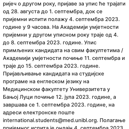
ријеч о другом року, пријаве за упис ће трајати
од 28. августа до 1. септембра, док се
пријемни испити полажу 4. септембра 2023.
године у 9 часова. На Академији умјетности
пријемни у другом уписном року траје од 4.
до 8. септембра 2023. године. Упис
примљених кандидата на свим факултетима /
Академији умјетности почиње 11. септембра и
траје до 15. септембра 2023. године.
Пријављивање кандидата на студијске
програме на енглеском језику на
Медицинском факултету Универзитета у
Бањој Луци почиње 12. јула 2023. године, а
завршава се 1. септембра 2023. године, на
адреси електронске поште
international.students@med.unibl.org. Полагање
пријемног испита је онлајн 4. септембра 2023.