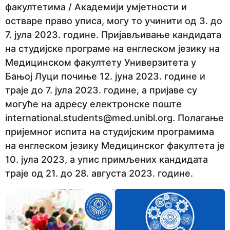
факултетима / Академији умјетности и
e
остваре право уписа, могу то учинити од 3. до
p
7. јула 2023. године. Пријављивање кандидата
r
на студијске програме на енглеском језику на
i
Медицинском факултету Универзитета у
j
Бањој Луци почиње 12. јуна 2023. године и
e
траје до 7. јула 2023. године, а пријаве су
могуће на адресу електронске поште
international.students@med.unibl.org. Полагање
пријемног испита на студијским програмима
на енглеском језику Медицинског факултета је
10. јула 2023, а упис примљених кандидата
траје од 21. до 28. августа 2023. године.