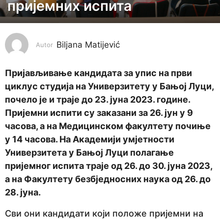
пријемних испита
g
o
d
i
Biljana Matijević
Autor
n
e
Пријављивање кандидата за упис на први
p
циклус студија на Универзитету у Бањој Луци,
r
почело је и траје до 23. јуна 2023. године.
i
Пријемни испити су заказани за 26. јун у 9
j
часова, а на Медицинском факултету почиње
e
у 14 часова. На Академији умјетности
3
Универзитета у Бањој Луци полагање
g
пријемног испита траје од 26. до 30. јуна 2023,
o
а на Факултету безбједносних наука од 26. до
d
28. јуна.
i
Сви они кандидати који положе пријемни на
n