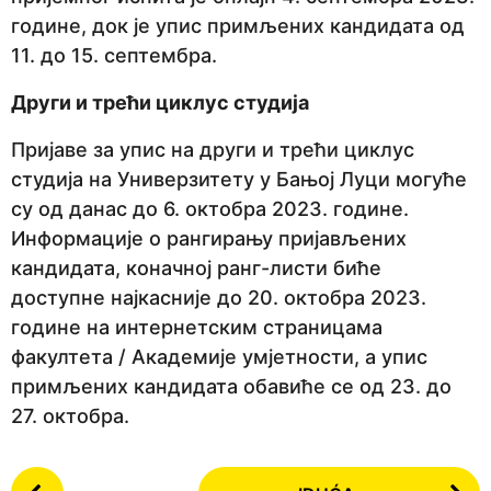
године, док је упис примљених кандидата од
11. до 15. септембра.
Други и трећи циклус студија
Пријаве за упис на други и трећи циклус
студија на Универзитету у Бањој Луци могуће
су од данас до 6. октобра 2023. године.
Информације о рангирању пријављених
кандидата, коначној ранг-листи биће
доступне најкасније до 20. октобра 2023.
године на интернетским страницама
факултета / Академије умјетности, а упис
примљених кандидата обавиће се од 23. до
27. октобра.
P