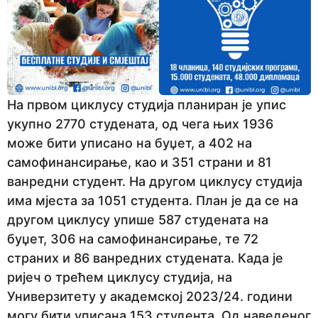
На првом циклусу студија планиран је упис
укупно 2770 студената, од чега њих 1936
може бити уписано на буџет, а 402 на
самофинансирање, као и 351 страни и 81
ванредни студент. На другом циклусу студија
има мјеста за 1051 студента. План је да се на
другом циклусу упише 587 студената на
буџет, 306 на самофинансирање, те 72
страних и 86 ванредних студената. Када је
ријеч о трећем циклусу студија, на
Универзитету у академској 2023/24. години
могу бити уписана 153 студента. Од наведеног