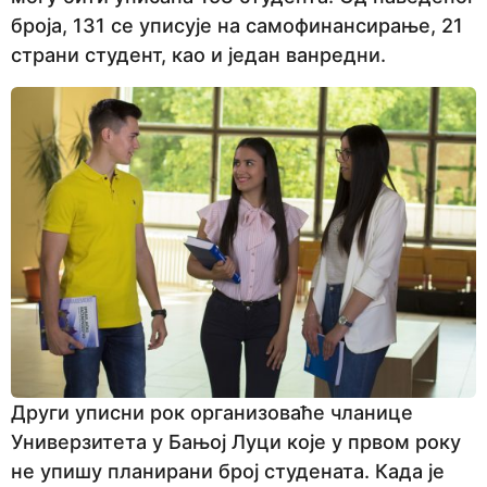
броја, 131 се уписује на самофинансирање, 21
страни студент, као и један ванредни.
Други уписни рок организоваће чланице
Универзитета у Бањој Луци које у првом року
не упишу планирани број студената. Када је